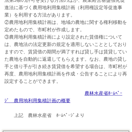
法第3条の許可を受ける方法のほか、農業経営基盤強化促
進法に基づく農用地利用集積計画（利用権設定等促進事
業）を利用する方法があります。
②農用地利用集積計画は、地域の農地に関する権利移動を
定めたもので、市町村が作成します。
③農用地利用集積計画により設定された賃借権について
は、農地法の法定更新の規定を適用しないこととしており
ますので、賃貸借の期間が満了すれば貸し手は賃貸してい
た農地を自動的に返還してもらえます。なお、農地の貸し
手と借り手が引き続き賃貸借を希望する場合は、市町村が
再度、農用地利用集積計画を作成・公告することにより再
設定することができます。
農林水産省ﾎｰﾑﾍﾟｰ
ｼﾞ 農用地利用集積計画の概要
上記 農林水産省 ﾎｰﾑﾍﾟｰｼﾞより