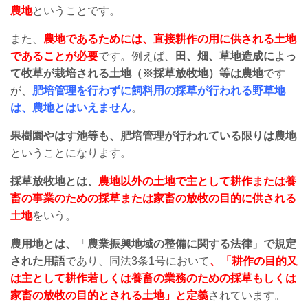
農地
ということです。
また、
農地であるためには、直接耕作の用に供される土地
であることが必要
です。例えば、
田、畑、草地造成によっ
て牧草が栽培される土地（※採草放牧地）等は農地
です
が、
肥培管理を行わずに飼料用の採草が行われる野草地
は、農地とはいえません
。
果樹園やはす池等も、肥培管理が行われている限りは農地
ということになります。
採草放牧地とは、
農地以外の土地で主として耕作または養
畜の事業のための採草または家畜の放牧の目的に供される
土地
をいう。
農用地とは、
「
農業振興地域の整備に関する法律
」
で規定
された用語
であり、同法3条1号において
、「耕作の目的又
は主として耕作若しくは養畜の業務のための採草もしくは
家畜の放牧の目的とされる土地」と定義
されています。