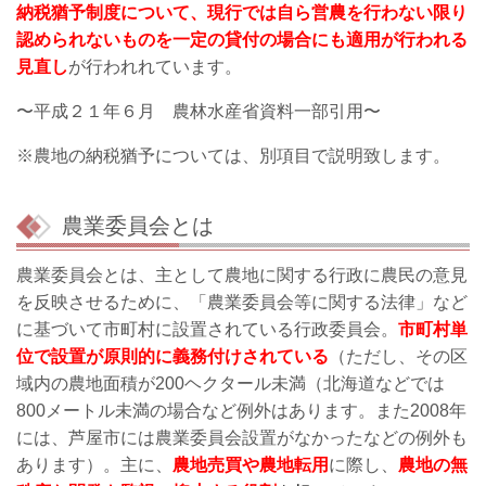
納税猶予制度について、現行では自ら営農を行わない限り
認められないものを一定の貸付の場合にも適用が行われる
見直
し
が行われれています。
〜平成２１年６月 農林水産省資料一部引用〜
※農地の納税猶予については、別項目で説明致します。
農業委員会とは
農業委員会とは、主として農地に関する行政に農民の意見
を反映させるために、「農業委員会等に関する法律」など
に基づいて市町村に設置されている行政委員会。
市町村単
位で設置が原
則的に義務付けされている
（ただし、その区
域内の農地面積が200ヘクタール未満（北海道などでは
800メートル未満の場合など例外はあります。また2008年
には、芦屋市には農業委員会設置がなかったなどの例外も
あります）。主に、
農地売買や農地転用
に際し、
農地の無