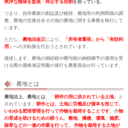
秩序な開発を監視・抑止する役割
を担っている。
つまり、自作農家の創設及び維持、農地等の利用関係の調
整、農地の交換分合その他の農地に関する事務を執行して
います。
ただし、
農地法改正
により
、
「所有者重視」から「有効利
用」
への大転換を行おうとされています。
後述します、農地の相続税や贈与税の納税猶予の適用を受
ける際の適格者証明書の発行も農業員会が行っています。
農地とは
農地法上、農地とは
、「
耕作の用に供されている土地
」と
されています。
耕作とは、土地に労働及び資本を投じて、
いわゆる肥培管理を行って作物を栽培することです
。作
物
の育成を助けるための耕うん、整地、播種、灌漑、施肥、
除草などの一連の作業を行って、 作物を栽培する土地が