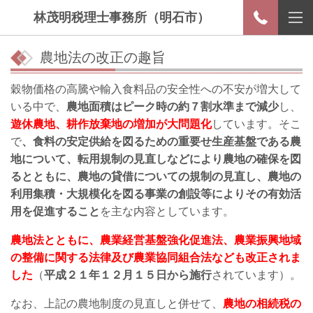
林茂明税理士事務所（明石市）
農地法の改正の趣旨
穀物価格の高騰や輸入食料品の安全性への不安が増大して
いる中で、
農地面積はピーク時の約７割水準まで減少
し、
遊休農地、耕作放棄地の増加が大問題化
しています。そこ
で
、食料の安定供給を図るための重要せ生産基盤である農
地について、転用規制の見直しなどにより農地の確保を図
るとともに、農地の貸借についての規制の見直し、農地の
利用集積・大規模化を図る事業の創設等によりその有効活
用を促進すること
を主な内容としています。
農地法とともに、農業経営基盤強化促進法、農業振興地域
の整備に関する法律及び農業協同組合法なども改正されま
した
（
平成２１年１２月１５日から施行
されています）。
なお、上記の農地制度の見直しと併せて、
農地の相続税の