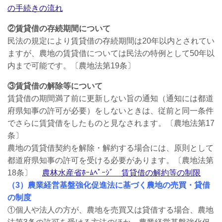
の手続きの流れ
②賃貸借の存続期間について
民法の規定により賃貸借の存続期間は20年以内とされてい
ますが、農地の賃貸借については民法の特例として50年以
内まで可能です。〔農地法第19条〕
③賃貸借の解除等について
賃貸借の期間満了前に更新しない旨の通知（通知には都道
府県知事の許可が必要）をしないときは、従前と同一条件
でさらに賃貸借をしたものと見なされます。〔農地法第17
条〕
農地の賃貸借契約を解除・解約する場合には、原則として
都道府県知事の許可を受ける必要があります。〔農地法第
18条〕
農林水産省ﾎｰﾑﾍﾟｰｼﾞ 賃貸借の解約等の制限
（3）農業経営基盤強化促進法に基づく農地の売買・貸借
の制度
①個人や法人の方が、農地を売買又は貸借する場合、農地