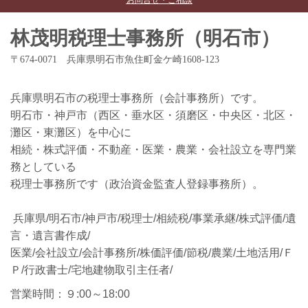
林茂明税理士事務所（明石市）
〒674-0071 兵庫県明石市魚住町金ケ崎1608-123
兵庫県明石市の税理士事務所（会計事務所）です。
明石市・神戸市（西区・垂水区・須磨区・中央区・北区・
灘区・東灘区）を中心に
相続・株式評価・不動産・医業・農業・会社設立を専門業
務としている
税理士事務所です（政治資金監査人登録事務所）。
兵庫県/明石市/神戸市/税理士/相続税/事業承継/株式評価/遺
言・遺言書作成/
医業/会社設立/会計事務所/株価評価/節税/農業/土地活用/Ｆ
Ｐ/行政書士/宅地建物取引主任者/
営業時間：９:00～18:00