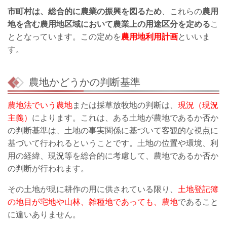
市町村は、総合的に農業の振興を図るため
、これらの
農用
地を含む農用地区域において農業上の用途区分を定める
こ
ととなっています。この定めを
農用地利用計画
といいま
す。
農地かどうかの判断基準
農地法でいう農地
または採草放牧地の判断は、
現況（現況
主義）
によります。これは、ある土地が農地であるか否か
の判断基準は、土地の事実関係に基づいて客観的な視点に
基づいて行われるということです。土地の位置や環境、利
用の経緯、現況等を総合的に考慮して、農地であるか否か
の判断が行われます。
その土地が現に耕作の用に供されている限り、
土地登記簿
の地目が宅地や山林、雑種地であっても、農地
であること
に違いありません。