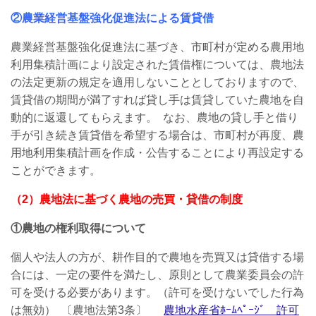
②農業経営基盤強化促進法による賃貸借
農業経営基盤強化促進法に基づき、市町村が定める農用地
利用集積計画により設定された賃借権については、農地法
の法定更新の規定を適用しないこととしておりますので、
賃貸借の期間が満了すれば貸し手は賃貸していた農地を自
動的に返還してもらえます。 なお、農地の貸し手と借り
手が引き続き賃貸借を希望する場合は、市町村が再度、農
用地利用集積計画を作成・公告することにより再設定する
ことができます。
（2）農地法に基づく農地の売買・貸借の制度
①農地の権利取得について
個人や法人の方が、耕作目的で農地を売買又は貸借する場
合には、一定の要件を満たし、原則として農業委員会の許
可を受ける必要があります。（許可を受けないでした行為
は無効） 〔農地法第3条〕
農地水産省ﾎｰﾑﾍﾟｰｼﾞ 許可