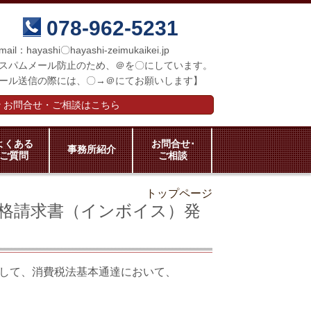
078-962-5231
mail：hayashi〇hayashi-zeimukaikei.jp
スパムメール防止のため、＠を〇にしています。
ール送信の際には、〇→＠にてお願いします】
お問合せ・ご相談はこちら
よくある
お問合せ･
事務所紹介
ご質問
ご相談
トップページ
格請求書（インボイス）発
して、消費税法基本通達において、