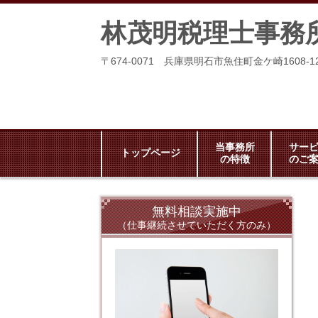
林茂明税理士事務
〒674-0071 兵庫県明石市魚住町金ケ崎1608-1
当事務所
サー
トップページ
の特徴
のご
無料相談実施中
（仕事継続させていただく方のみ）