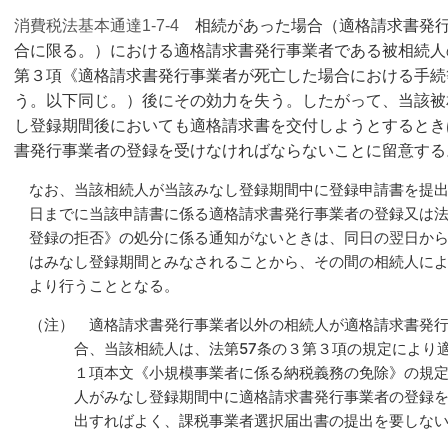
相続があった場合（適格請求書発
消費税法基本通達1-7-4
合に限る。）における適格請求書発行事業者である被相続人
第３項《適格請求書発行事業者が死亡した場合における手続
う。以下同じ。）後にその効力を失う。したがって、当該被
し登録期間後においても適格請求書を交付しようとするとき
書発行事業者の登録を受けなければならないことに留意する
なお、当該相続人が当該みなし登録期間中に登録申請書を提出
日までに当該申請書に係る適格請求書発行事業者の登録又は法
登録の拒否》の処分に係る通知がないときは、同日の翌日か
はみなし登録期間とみなされることから、その間の相続人に
より行うこととなる。
（注） 適格請求書発行事業者以外の相続人が適格請求書発
合、当該相続人は、法第57条の３第３項の規定により
１項本文《小規模事業者に係る納税義務の免除》の規
人がみなし登録期間中に適格請求書発行事業者の登録
出すればよく、課税事業者選択届出書の提出を要しな