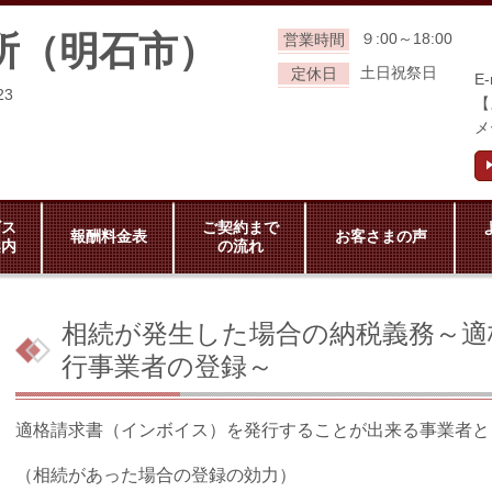
所（明石市）
９:00～18:00
営業時間
土日祝祭日
定休日
E-
23
【
メ
ビス
ご契約まで
報酬料金表
お客さまの声
案内
の流れ
相続が発生した場合の納税義務～適
行事業者の登録～
適格請求書（インボイス）を発行することが出来る事業者と
（相続があった場合の登録の効力）