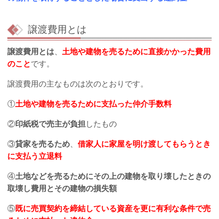
譲渡費用とは
譲渡費用とは
、
土地や建物を売るために直接かかった費用
のこと
です。
譲渡費用の主なものは次のとおりです。
①
土地や建物を売るために支払った仲介手数料
②
印紙税で売主が負担
したもの
③
貸家を売るため
、
借家人に家屋を明け渡してもらうとき
に支払う立退料
④
土地などを売るためにその上の建物を取り壊したときの
取壊し費用とその建物の損失額
⑤
既に売買契約を締結している資産を更に有利な条件で売