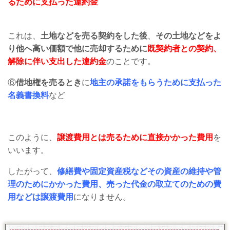
るために支払った違約金
これは、
土地などを売る契約をした後
、
その土地などをよ
り他へ高い価額で他に売却するために
既契約者との契約、
解除に伴い支出した違約金
のことです。
⑥
借地権を売るとき
に
地主の承諾をもらうために支払った
名義書換料
など
このように、
譲渡費用とは売るために直接かかった費用
を
いいます。
したがって、
修繕費や固定資産税などその資産の維持や管
理のためにかかった費用、売った代金の取立てのための費
用などは譲渡費用
になりません。