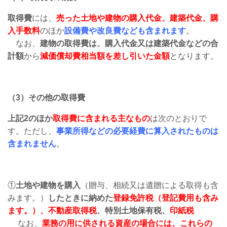
取得費
には、
売った土地や建物の購入代金、建築代金、購
入手数料
のほか
設備費や改良費なども含まれます
。
なお、
建物の取得費は、購入代金又は建築代金などの合
計額
から
減価償却費相当額を差し引いた金額
となります。
（3）その他の取得費
上記2のほか
取得費に含まれる主なもの
は次のとおりで
す。ただし、
事業所得などの必要経費に算入されたものは
含まれません
。
①
土地や建物を購入
（贈与、相続又は遺贈による取得も含
みます。）
したときに納めた
登録免許税（登記費用も含み
ます。）、不動産取得税
、特別土地保有税、
印紙税
なお、
業務の用に供される資産の場合には、これらの