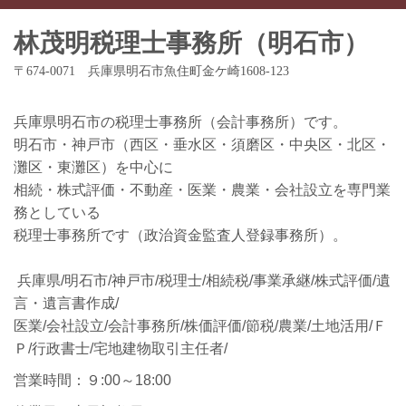
林茂明税理士事務所（明石市）
〒674-0071 兵庫県明石市魚住町金ケ崎1608-123
兵庫県明石市の税理士事務所（会計事務所）です。
明石市・神戸市（西区・垂水区・須磨区・中央区・北区・
灘区・東灘区）を中心に
相続・株式評価・不動産・医業・農業・会社設立を専門業
務としている
税理士事務所です（政治資金監査人登録事務所）。
兵庫県/明石市/神戸市/税理士/相続税/事業承継/株式評価/遺
言・遺言書作成/
医業/会社設立/会計事務所/株価評価/節税/農業/土地活用/Ｆ
Ｐ/行政書士/宅地建物取引主任者/
営業時間：９:00～18:00