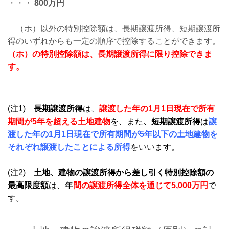
・・・
800万円
（ホ）以外の特別控除額は、長期譲渡所得、短期譲渡所
得のいずれからも一定の順序で控除することができます。
（ホ）の特別控除額は、長期譲渡所得に限り控除できま
す。
(注1)
長期譲渡所得
は、
譲渡した年の1月1日現在で所有
期間が5年を超える土地建物
を、また
、短期譲渡所得
は
譲
渡した年の1月1日現在で所有期間が5年以下の土地建物を
それぞれ譲渡したことによる所得
をいいます。
(注2)
土地、建物の譲渡所得から差し引く特別控除額の
最高限度額
は、年
間の譲渡所得全体を通じて5,000万円
で
す。