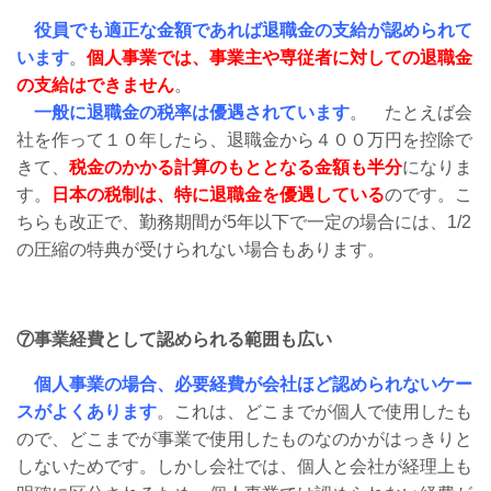
役員でも適正な金額であれば退職金の支給が認められて
います
。
個人事業では、事業主や専従者に対しての退職金
の支給はできません
。
一般に退職金の税率は優遇されています
。 たとえば会
社を作って１０年したら、退職金から４００万円を控除で
きて、
税金のかかる計算のもととなる金額も半分
になりま
す。
日本の税制は、特に退職金を優遇している
のです。こ
ちらも改正で、勤務期間が5年以下で一定の場合には、1/2
の圧縮の特典が受けられない場合もあります。
⑦事業経費として認められる範囲も広い
個人事業の場合、必要経費が会社ほど認められないケー
スがよくあります
。これは、どこまでが個人で使用したも
ので、どこまでが事業で使用したものなのかがはっきりと
しないためです。しかし会社では、個人と会社が経理上も