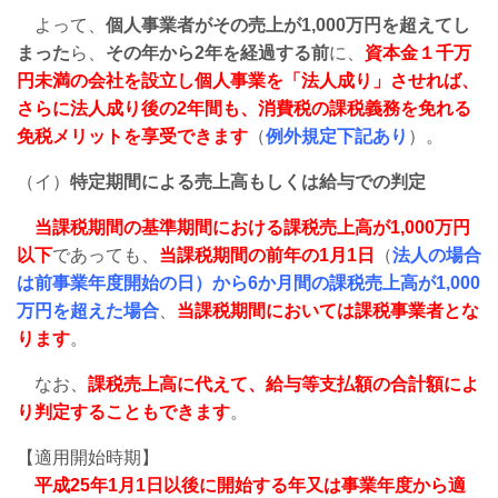
よって、
個人事業者がその売上が1,000万円を超えてし
まった
ら、
その年から2年を経過する前
に、
資本金１千万
円未満の会社を設立し個人事業を「法人成り」させれば、
さらに法人成り後の2年間も、消費税の課税義務を免れる
免税メリットを享受できます
（
例外規定下記あり
）。
（イ）
特定期間による売上高もしくは給与での判定
当課税期間の基準期間における課税売上高が1,000万円
以下
であっても、
当課税期間の前年の1月1日
（
法人の場合
は前事業年度開始の日）から6か月間の課税売上高が1,000
万円を超えた場合
、
当課税期間においては課税事業者とな
ります
。
なお、
課税売上高に代えて、給与等支払額の合計額によ
り判定することもできます
。
【適用開始時期】
平成25年1月1日以後に開始する年又は事業年度から適