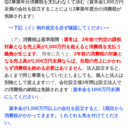
⑤2事業年分消費税を支払わなくて済む（資本金1,000万円
未満の会社を設立することにより2事業年度分の消費税が
免除されます）
〜
下記（イ）例外規定を必ず確認してください
〜
（ア）
消費税は基準期間
（
通常は、2年前で判定の課税
対象となる売上高が1,000万円を超えると消費税を支払う
義務が生じます
。 簡単に言うと、
2年前の消費税の対象と
なる売上高が1,000万円未満ならば、当期の売上にかかわ
らず消費税を納める必要はありません
。
法人設立すると、
あくまで同じ事業をしていたとしましても、個人と法人は
別物として捉えます
ので、
会社設立後2年間は設立法人で
の消費税の納税は免除されます
（
資本金を1000万円未満
にしてください
）。
資本金が1,000万円以上の会社を設立すると、1期目から
消費税がかかってきます。くれぐれも気を付けてくださ
い。