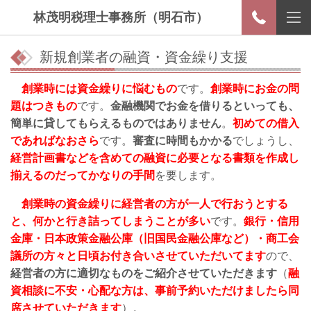
林茂明税理士事務所（明石市）
新規創業者の融資・資金繰り支援
創業時には資金繰りに悩むもの
です。
創業時にお金の問
題はつきもの
です。
金融機関でお金を借りるといっても、
簡単に貸してもらえるものではありません
。
初めての借入
であればなおさら
です。
審査に時間もかかる
でしょうし、
経営計画書などを含めての融資に必要となる書類を作成し
揃えるのだってかなりの手間
を要します。
創業時の資金繰りに経営者の方が一人で行おうとする
と、何かと行き詰ってしまうことが多い
です。
銀行・信用
金庫・日本政策金融公庫（旧国民金融公庫など）・商工会
議所の方々と日頃お付き合いさせていただいてます
ので、
経営者の方に適切なものをご紹介させていただきます
（
融
資相談に不安・心配な方は、事前予約いただけましたら同
席させていただきます
）。