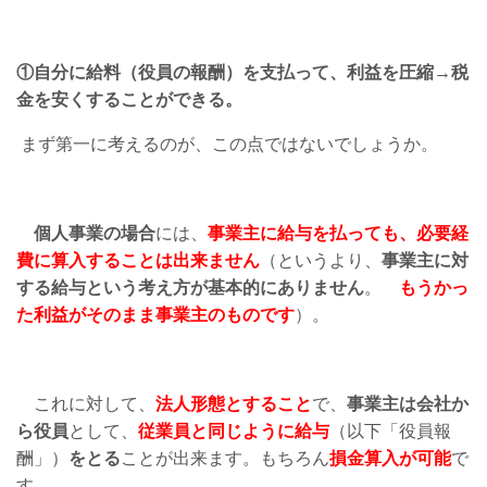
①自分に給料（役員の報酬）を支払って、利益を圧縮→税
金を安くすることができる。
まず第一に考えるのが、この点ではないでしょうか。
個人事業の場合
には、
事業主に給与を払っても、必要経
費に算入することは出来ません
（というより、
事業主に対
する給与という考え方が基本的にありません
。
もうかっ
た利益がそのまま事業主のものです
）。
これに対して、
法人形態とすること
で、
事業主は会社か
ら役員
として、
従業員と同じように給与
（以下「役員報
酬」）
をとる
ことが出来ます。もちろん
損金算入が可能
で
す。