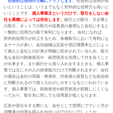
社会的な信用が大幅にアップします
。社会的な信用が高
いということは、いうまでもなく対外的な信用力も高いと
いうことです。
個人事業主というだけで、取引をしない会
社も業種によっては存在します。
銀行との取引、大企業と
の取引、ネットでの取引や従業員の雇用など会社にすると
一般的に信用力の面で有利になります。 会社になれば、
対外的信用力が向上するため、各種取引において有利にな
るケースが多い。会社組織は定款や登記簿謄本などによっ
て個人と会社との計算が明確に区分されているため、取引
先も会社の財政状況や 経営状況を信用して付き合うこと
が出来ます。また銀行から借り入れをするときも、個人事
業では主にその人の担保能力だけで判断されますが、会社
の場合は会社の実績・将来性、代表者の資質などを総合的
に判断されるので借り入れがしやすくなるといわれていま
す。個人事業では、財政状況や経営状況が把握しにくくな
っており、取引先に対しても信用度が低くなります。
広告や宣伝をする際にも、会社として世間にでていく方が
消費者の信用を得られやすいのではないでしょうか