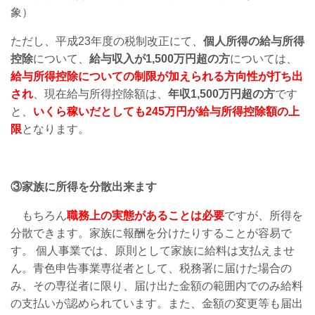
象）
ただし、平成23年度の税制改正にて、
個人所得の給与所得
控除
について、
給与収入が1,500万円超の方
については、
給与所得控除についての制限が加えられる方向性が打ち出
され
、現在給与所得控除額は、
年収1,500万円超の方
です
と、
いくら稼いだとしても245万円が給与所得控除額の上
限
となります。
③家族に所得を分散出来ます
もちろん
職務上の実態があることは必要
ですが、所得を
分散できます。家族に報酬を分けたりすることが容易で
す。 個人事業では、原則として家族に給料は支払えませ
ん。青色申告事業専従者として、税務署に届けた場合の
み、その専従者に限り、届け出た金額の範囲内でのみ給料
の支払いが認められています。また、金額の変更等も届出