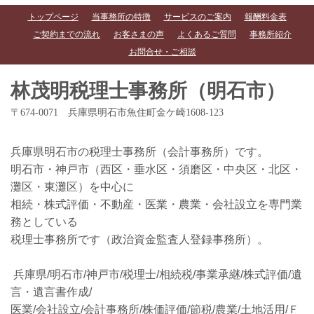
トップページ
当事務所の特徴
サービスのご案内
報酬料金表
ご契約までの流れ
お客さまの声
よくあるご質問
事務所紹介
お問合せ・ご相談
林茂明税理士事務所（明石市）
〒674-0071 兵庫県明石市魚住町金ケ崎1608-123
兵庫県明石市の税理士事務所（会計事務所）です。
明石市・神戸市（西区・垂水区・須磨区・中央区・北区・
灘区・東灘区）を中心に
相続・株式評価・不動産・医業・農業・会社設立を専門業
務としている
税理士事務所です（政治資金監査人登録事務所）。
兵庫県/明石市/神戸市/税理士/相続税/事業承継/株式評価/遺
言・遺言書作成/
医業/会社設立/会計事務所/株価評価/節税/農業/土地活用/Ｆ