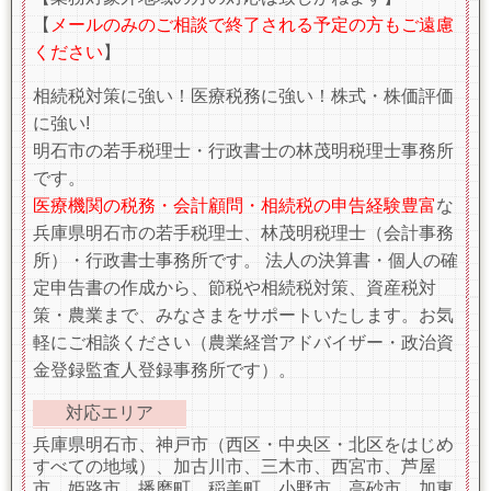
【
メールのみのご相談で終了される予定の方もご遠慮
ください
】
相続税対策に強い！医療税務に強い！株式・株価評価
に強い!
明石市の若手税理士・行政書士の林茂明税理士事務所
です。
医療機関の税務・会計顧問・相続税の申告経験豊富
な
兵庫県明石市の若手税理士、林茂明税理士（会計事務
所）・行政書士事務所です。 法人の決算書・個人の確
定申告書の作成から、節税や相続税対策、資産税対
策・農業まで、みなさまをサポートいたします。お気
軽にご相談ください（農業経営アドバイザー・政治資
金登録監査人登録事務所です）。
対応エリア
兵庫県明石市、神戸市（西区・中央区・北区をはじめ
すべての地域）、加古川市、三木市、西宮市、芦屋
市、姫路市、播磨町、稲美町、小野市、高砂市、加東