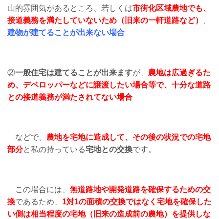
山的雰囲気があるところ、若しくは
市街化区域農地でも、
接道義務を満たしていないため（旧来の一軒道路など）
、
建物が建てることが出来ない場合
②
一般住宅は建てることが出来ます
が、
農地は広過ぎるた
め、デベロッパーなどに譲渡したい場合等で、十分な道路
との接道義務が満たされてない場合
などで、
農地を宅地に造成して、その後の状況での宅地
部分
と私の持っている
宅地との交換
です。
この場合には、
無道路地や開発道路を確保するための交
換
であるため、
1対1の面積の交換ではなく宅地を確保した
い側は相当程度の宅地（旧来の造成前の農地）を提供しな