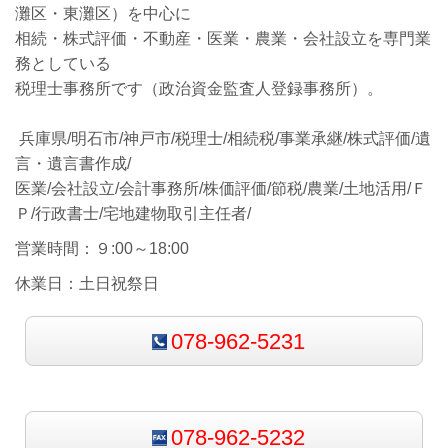
灘区・東灘区）を中心に
相続・株式評価・不動産・医業・農業・会社設立を専門業
務としている
税理士事務所です（政治資金監査人登録事務所）。
兵庫県/明石市/神戸市/税理士/相続税/事業承継/株式評価/遺
言・遺言書作成/
医業/会社設立/会計事務所/株価評価/節税/農業/土地活用/Ｆ
Ｐ/行政書士/宅地建物取引主任者/
営業時間：９:00～18:00
休業日：土日祝祭日
078-962-5231
078-962-5232