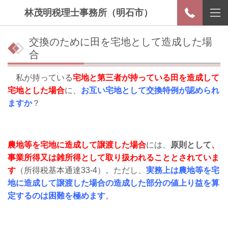
林茂明税理士事務所（明石市）
交換のために田を宅地として造成した場
合
私が持っている
宅地と第三者が持っている田を造成して
宅地とした場合
に、
お互い宅地として交換特例が認められ
ますか
？
農地等を宅地に造成して譲渡した場合
には、
原則として
、
事業所得又は雑所得として取り扱われることとされていま
す
（所得税基本通達33-4）。ただし、
実務上は農地等を宅
地に造成して譲渡した場合の造成した部分の値上り益を算
定するのは困難を極めます
。