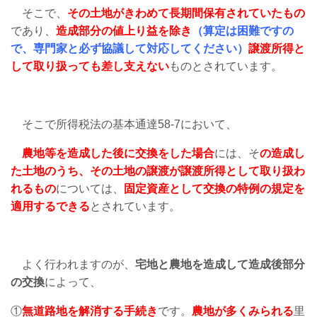
そこで、
その土地がきわめて長期間保有されていたもの
であり、
造成部分の値上り益を除き
（算定は困難ですの
で、専門家と必ず協議して対応してください）
譲渡所得と
して取り扱っても差し支えない
ものとされています。
そこで所得税法の基本通達58-7において、
農地等を造成した後に交換をした場合
には、そ
の造成し
た土地のうち、その土地の譲渡が譲渡所得として取り扱わ
れるもの
については、
固定資産として交換の特例の規定を
適用するできる
とされています。
よく行われますのが、
宅地と農地を造成して造成後部分
の交換
によって、
①
無道路地を解消する手続き
です。
農地が多くみられる
里